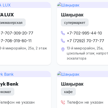
VA LUX
Шаңырак
рикмахерская
супермаркет
+7-707-309-20-77
+7-702-995-44-10
+7-708-319-80-11
+7 (7292) 70-77-77
3-й микрорайон, 25а, 2 этаж
13-й микрорайон, 25а,
цокольный этаж; напро
эскалатора
lyk Bank
Шаңырак
нкомат
кафе
Телефон не указан
Телефон не указан