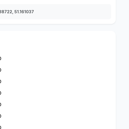
38722, 51.161037
0
0
0
0
0
0
0