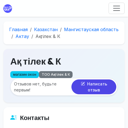
Главная
Казахстан
Мангистауская область
Актау
Ақ тілек & К
Ақ тілек & К
магазин окон
ТОО Ақ тілек & К
Отзывов нет, будьте
Написать
первым!
отзыв
Контакты