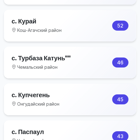
с. Курай
52
Кош-Агачский район
с. Турбаза Катунь""
46
Чемальский район
с. Купчегень
45
Онгудайский район
с. Паспаул
43