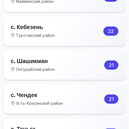
Майминский район
с. Кебезень
22
Турочакский район
с. Шашикман
21
Онгудайский район
с. Чендек
21
Усть-Коксинский район
с. Теньга