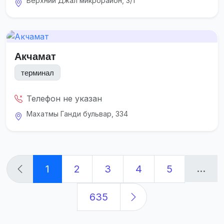
Верхний Джал микрорайон, 3/1
Акчамат
терминал
Телефон не указан
Махатмы Ганди бульвар, 334
...
1
2
3
4
5
635