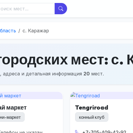
бласть
с. Каражар
ородских мест: с.
, адреса и детальная информация
20
мест.
ай маркет
Tengriroad
ни-маркет
конный клуб
Телефон не указан
+7-705-409-42-92