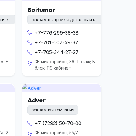
Boitumar
я к...
рекламно-производственная к...
+7-776-299-38-38
+7-701-607-59-37
+7-705-344-27-27
ж; Б
3Б микрорайон, 36, 1 этаж; Б
блок; 119 кабинет
Adver
рекламная компания
+7 (7292) 50-70-00
а, 2
3Б микрорайон, 55/7