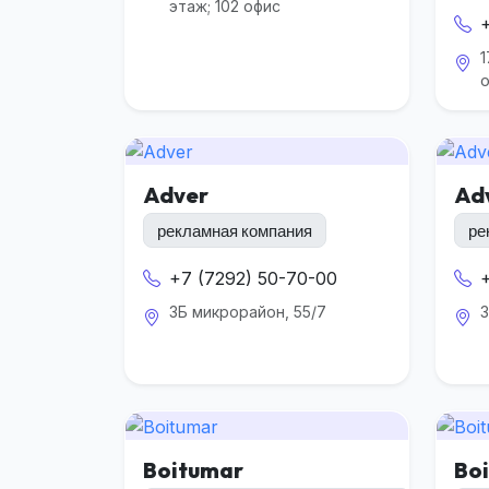
этаж; 102 офис
1
Adver
Ad
рекламная компания
ре
+7 (7292) 50-70-00
3Б микрорайон, 55/7
3
Boitumar
Bo