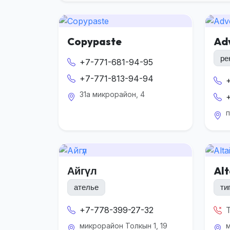
Copypaste
Ad
ре
+7-771-681-94-95
+7-771-813-94-94
31а микрорайон, 4
п
Айгүл
Alt
ателье
ти
+7-778-399-27-32
микрорайон Толкын 1, 19
м