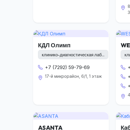
8
3
КДЛ Олимп
WE
клинико-диагностическая лаб...
кл
+7 (7292) 59-79-69
17-й микрорайон, 6/1, 1 этаж
4
ASANTA
Ка