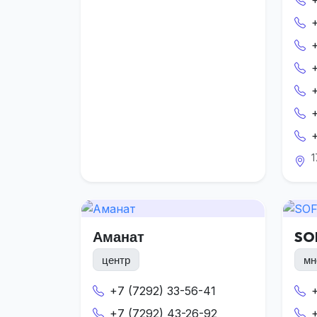
1
Аманат
SO
центр
мн
+7 (7292) 33-56-41
+7 (7292) 43-26-92