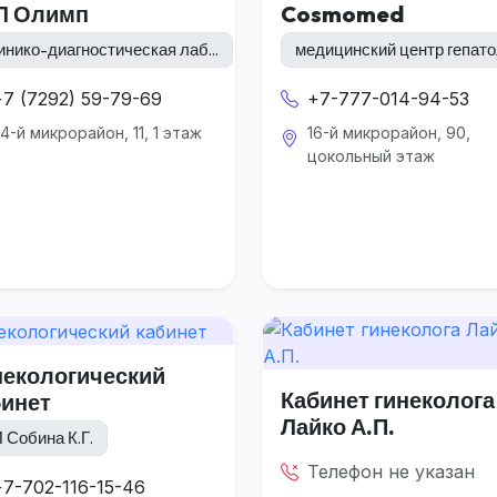
Л Олимп
Cosmomed
инико-диагностическая лаб...
медицинский центр гепатол
+7 (7292) 59-79-69
+7-777-014-94-53
4-й микрорайон, 11, 1 этаж
16-й микрорайон, 90,
цокольный этаж
некологический
Кабинет гинеколога
бинет
Лайко А.П.
 Собина К.Г.
Телефон не указан
+7-702-116-15-46