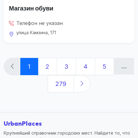
Магазин обуви
Телефон не указан
улица Камзина, 171
...
1
2
3
4
5
279
UrbanPlaces
Крупнейший справочник городских мест. Найдите то, что