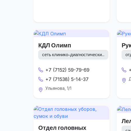
КДЛ Олимп
Ру
сеть клинико-диагностически...
от
+7 (7152) 59-79-69
+7 (71538) 5-14-37
Д
Ульянова, 1/1
Ле
Отдел головных
са