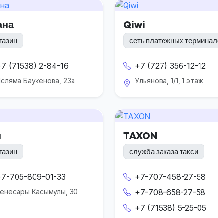
ана
Qiwi
газин
сеть платежных терминал
+7 (71538) 2-84-16
+7 (727) 356-12-12
сляма Баукенова, 23а
Ульянова, 1/1, 1 этаж
н
TAXON
газин
служба заказа такси
+7-705-809-01-33
+7-707-458-27-58
енесары Касымулы, 30
+7-708-658-27-58
+7 (71538) 5-25-05