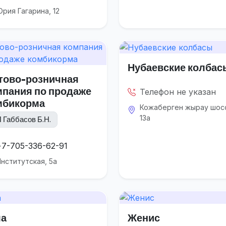
рия Гагарина, 12
Нубаевские колбас
тово-розничная
мпания по продаже
Телефон не указан
мбикорма
Кожаберген жырау шос
13а
 Габбасов Б.Н.
+7-705-336-62-91
нститутская, 5а
а
Женис