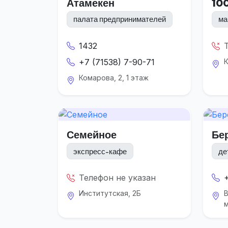
Атамекен
10
палата предпринимателей
ма
1432
+7 (71538) 7-90-71
К
Комарова, 2, 1 этаж
Семейное
Бе
экспресс-кафе
де
Телефон не указан
Институтская, 2Б
м