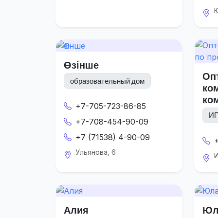
Ю
Өзінше
Оп
образовательный дом
ко
ко
+7-705-723-86-85
ИП
+7-708-454-90-09
+7 (71538) 4-90-09
Ульянова, 6
И
Алия
Юл