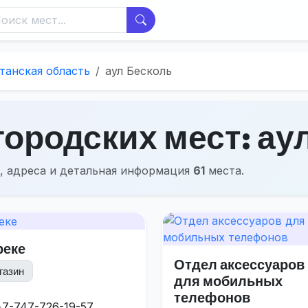
танская область
аул Бесколь
ородских мест: ау
, адреса и детальная информация
61
места.
реке
Отдел аксессуаров
газин
для мобильных
телефонов
+7-747-726-19-57