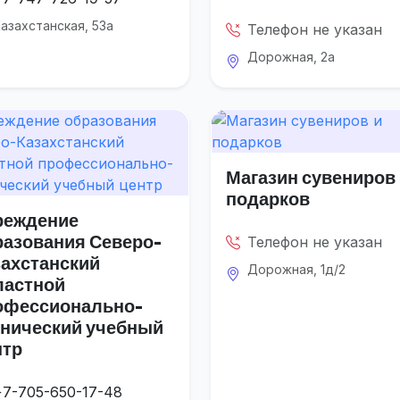
азахстанская, 53а
Телефон не указан
Дорожная, 2а
Магазин сувениров
подарков
реждение
разования Северо-
Телефон не указан
захстанский
Дорожная, 1д/2
ластной
офессионально-
хнический учебный
нтр
+7-705-650-17-48