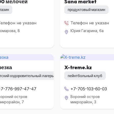
00 мелочей
Sana market
газин
продуктовый магазин
Телефон не указан
Телефон не указан
омарова, 8
Юрия Гагарина, 6а
резка
X-treme.kz
тский оздоровительный лагерь
пейнтбольный клуб
+7-776-997-47-47
+7-705-103-60-03
Вороний остров
Вороний остров
икрорайон, 7
микрорайон, 3