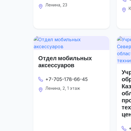
Ленина, 23
К
Отдел мобильных
аксессуаров
Уч
об
+7-705-178-66-45
Ка
Ленина, 2, 1 этаж
об
пр
те
це