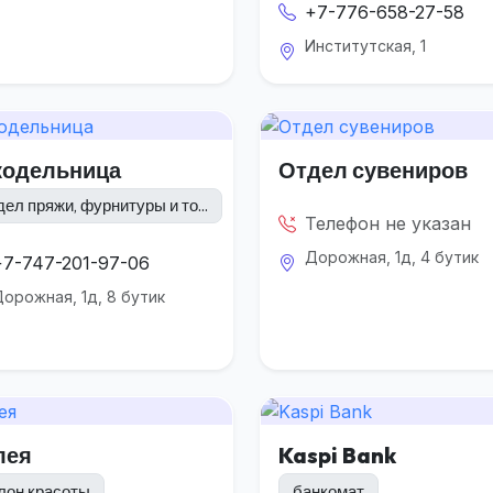
+7-776-658-27-58
Институтская, 1
кодельница
Отдел сувениров
дел пряжи, фурнитуры и то...
Телефон не указан
Дорожная, 1д, 4 бутик
+7-747-201-97-06
орожная, 1д, 8 бутик
лея
Kaspi Bank
лон красоты
банкомат