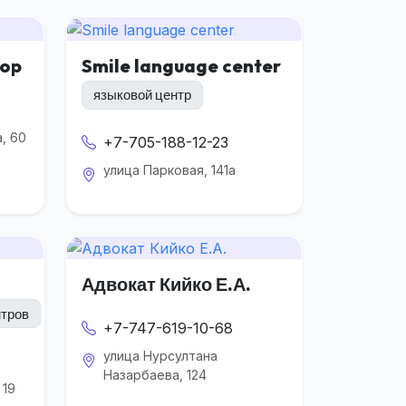
hop
Smile language center
языковой центр
, 60
+7-705-188-12-23
улица Парковая, 141а
Адвокат Кийко Е.А.
нтров
+7-747-619-10-68
улица Нурсултана
Назарбаева, 124
 19