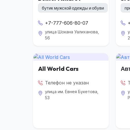
бутик мужской одежды и обуви
пр
+7-777-606-80-07
улица Шокана Уалиханова,
у
56
2
All World Cars
Ав
Телефон не указан
улица им. Евнея Букетова,
у
53
Р