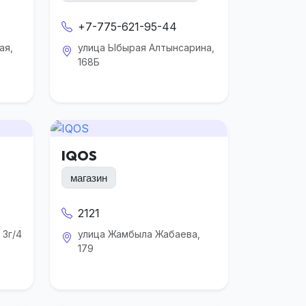
+7-775-621-95-44
ая,
улица Ыбырая Алтынсарина,
168Б
IQOS
магазин
2121
 3г/4
улица Жамбыла Жабаева,
179