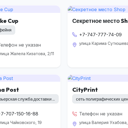
ke Cup
Секретное место S
фейня
+7-747-777-74-09
улица Карима Сутюшева
Телефон не указан
лица Жалела Кизатова, 2/11
na Post
CityPrint
рьерская служба доставки ...
сеть полиграфических це
+7-707-150-16-88
Телефон не указан
лица Чайковского, 19
улица Валерия Ухабова,