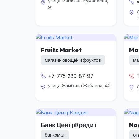
улица Магжана Жумабаева,
91
у
Н
Fruits Market
Ma
магазин овощей и фруктов
ма
+7-775-289-87-97
улица Жамбыла Жабаева, 40
у
Н
Банк ЦентрКредит
Na
банкомат
от