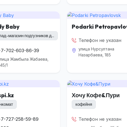
dy Baby
Podarki Petropavlo
лад-магазин подгузников д...
Телефон не указан
улица Нурсултана
+7-702-603-86-39
Назарбаева, 185
улица Жамбыла Жабаева,
45/1
pi.kz
Хочу Кофе&Пури
нкомат
кофейня
+7-727-258-59-89
Телефон не указан