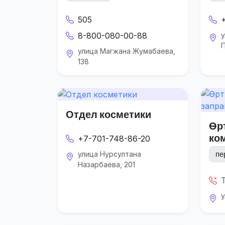
505
8-800-080-00-88
у
П
улица Магжана Жумабаева,
138
Отдел косметики
Өрт
ко
+7-701-748-86-20
пе
улица Нурсултана
Назарбаева, 201
у