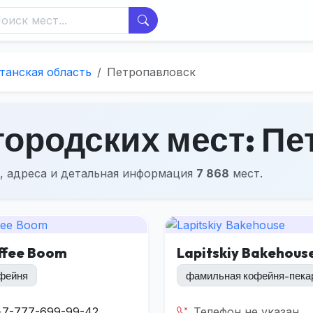
танская область
Петропавловск
городских мест: П
, адреса и детальная информация
7 868
мест.
ffee Boom
Lapitskiy Bakehous
фейня
фамильная кофейня-пека
+7-777-699-99-42
Телефон не указан