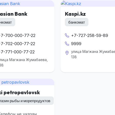
asian Bank
Kaspi.kz
нкомат
банкомат
+7-700-000-77-22
+7-727-258-59-89
+7-702-000-77-22
9999
+7-771-000-77-22
улица Магжана Жумабае
138
улица Магжана Жумабаева,
38
i petropavlovsk
газин рыбы и морепродуктов
Телефон не указан