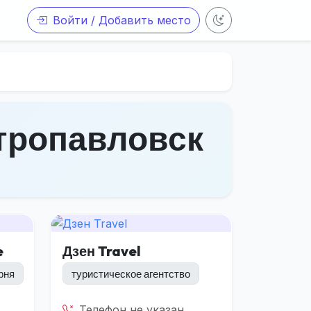
Войти / Добавить место
етропавловск
e
Дзен Travel
рня
туристическое агентство
Телефон не указан