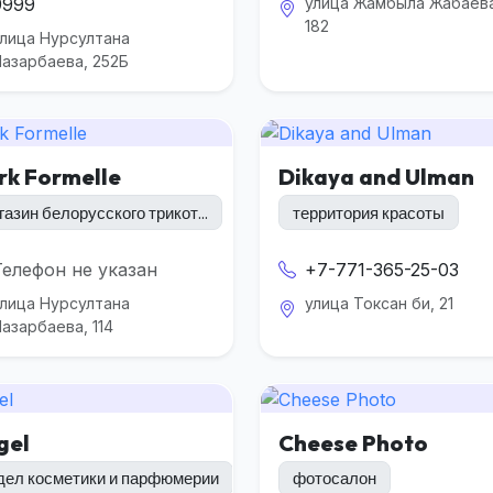
9999
улица Жамбыла Жабаева
182
лица Нурсултана
азарбаева, 252Б
rk Formelle
Dikaya and Ulman
газин белорусского трикот...
территория красоты
Телефон не указан
+7-771-365-25-03
лица Нурсултана
улица Токсан би, 21
азарбаева, 114
gel
Cheese Photo
дел косметики и парфюмерии
фотосалон