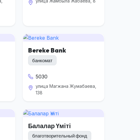
,
улица Жамбыла Жабаева, 8
Bereke Bank
банкомат
5030
улица Магжана Жумабаева,
138
Балалар Үміті
благотворительный фонд