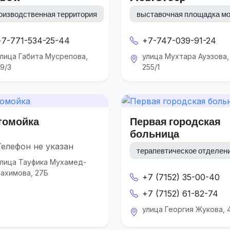
оизводственная территория
выставочная площадка моб
+7-771-534-25-44
+7-747-039-91-24
лица Габита Мусрепова,
улица Мухтара Ауэзова,
9/3
255/1
томойка
Первая городская
больница
Телефон не указан
терапевтическое отделен
лица Тауфика Мухамед-
ахимова, 27Б
+7 (7152) 35-00-40
+7 (7152) 61-82-74
улица Георгия Жукова, 